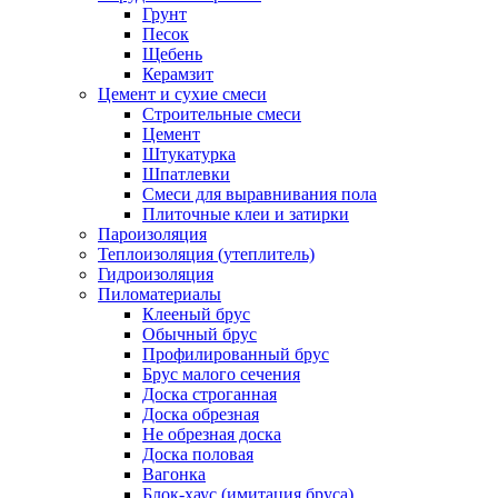
Грунт
Песок
Щебень
Керамзит
Цемент и сухие смеси
Строительные смеси
Цемент
Штукатурка
Шпатлевки
Смеси для выравнивания пола
Плиточные клеи и затирки
Пароизоляция
Теплоизоляция (утеплитель)
Гидроизоляция
Пиломатериалы
Клееный брус
Обычный брус
Профилированный брус
Брус малого сечения
Доска строганная
Доска обрезная
Не обрезная доска
Доска половая
Вагонка
Блок-хаус (имитация бруса)