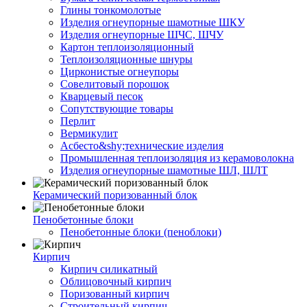
Глины тонкомолотые
Изделия огнеупорные шамотные ШКУ
Изделия огнеупорные ШЧС, ШЧУ
Картон теплоизоляционный
Теплоизоляционные шнуры
Цирконистые огнеупоры
Совелитовый порошок
Кварцевый песок
Сопутствующие товары
Перлит
Вермикулит
Асбесто&shy;технические изделия
Промышленная теплоизоляция из керамоволокна
Изделия огнеупорные шамотные ШЛ, ШЛТ
Керамический поризованный блок
Пенобетонные блоки
Пенобетонные блоки (пеноблоки)
Кирпич
Кирпич силикатный
Облицовочный кирпич
Поризованный кирпич
Строительный кирпич