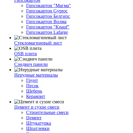
Гипсокартон
Гипсокартон "Магма"
Гипсокартон Gyproc
Гипсокартон Белгипс
Гипсокартон Волма
Гипсокартон "Knauf"
Гипсокартон Lafarge
Стекломагниевый лист
OSB плита
Сэндвич панели
Нерудные материалы
Грунт
Песок
Щебень
Керамзит
Цемент и сухие смеси
Строительные смеси
Цемент
Штукатурка
Шпатлевки