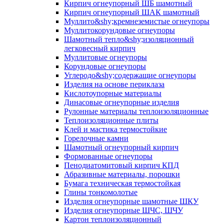
Кирпич огнеупорный ШБ шамотный
Кирпич огнеупорный ШАК шамотный
Муллито&shy;­кремнеземистые огнеупоры
Муллито­корундовые огнеупоры
Шамотный тепло&shy;изоляционный
легковесный кирпич
Муллитовые огнеупоры
Корундовые огнеупоры
Углеродо&shy;содержащие огнеупоры
Изделия на основе периклаза
Кислотоупорные материалы
Динасовые огнеупорные изделия
Рулонные материалы теплоизоляционные
Тепло­изоляционные плиты
Клей и мастика термостойкие
Горелочные камни
Шамотный огнеупорный кирпич
Формованные огнеупоры
Пенодиатомитовый кирпич КПД
Абразивные материалы, порошки
Бумага техническая термостойкая
Глины тонкомолотые
Изделия огнеупорные шамотные ШКУ
Изделия огнеупорные ШЧС, ШЧУ
Картон теплоизоляционный