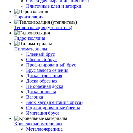
Смеси для выравнивания пола
Плиточные клеи и затирки
Пароизоляция
Теплоизоляция (утеплитель)
Гидроизоляция
Пиломатериалы
Клееный брус
Обычный брус
Профилированный брус
Брус малого сечения
Доска строганная
Доска обрезная
Не обрезная доска
Доска половая
Вагонка
Блок-хаус (имитация бруса)
Оцилиндрованные бревна
Имитация бруса
Кровельные материалы
Металлочерепица