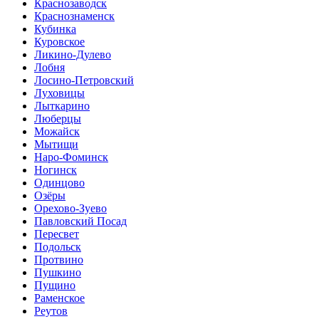
Краснозаводск
Краснознаменск
Кубинка
Куровское
Ликино-Дулево
Лобня
Лосино-Петровский
Луховицы
Лыткарино
Люберцы
Можайск
Мытищи
Наро-Фоминск
Ногинск
Одинцово
Озёры
Орехово-Зуево
Павловский Посад
Пересвет
Подольск
Протвино
Пушкино
Пущино
Раменское
Реутов