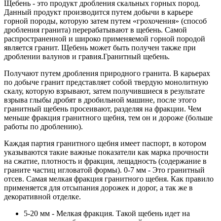
Щебень - это продукт дробления скальных горных пород.
Данный продукт производится путем добычи в карьере
горной породы, которую затем путем «грохочения» (способ
дробления гранита) перерабатывают в щебень. Самой
распространенной и широко применяемой горной породой
является гранит. Щебень может быть получен также при
дроблении валунов и гравия.Гранитный щебень.
Получают путем дробления природного гранита. В карьерах
по добыче гранит представляет собой твердую монолитную
скалу, которую взрывают, затем получившиеся в результате
взрыва глыбы дробят в дробильной машине, после этого
гранитный щебень просеивают, разделяя на фракции. Чем
меньше фракция гранитного щебня, тем он и дороже (больше
работы по дроблению).
Каждая партия гранитного щебня имеет паспорт, в котором
указываются такие важные показатели как марка прочности
на сжатие, плотность и фракция, лещадность (содержание в
граните частиц игловатой формы). 0-7 мм - Это гранитный
отсев. Самая мелкая фракция гранитного щебня. Как правило
применяется для отсыпания дорожек и дорог, а так же в
декоративной отделке.
5-20 мм - Мелкая фракция. Такой щебень идет на