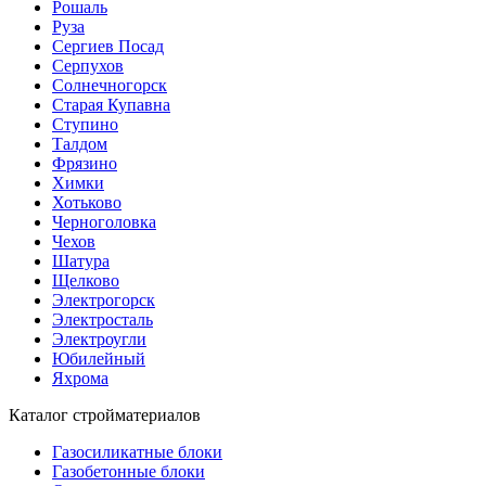
Рошаль
Руза
Сергиев Посад
Серпухов
Солнечногорск
Старая Купавна
Ступино
Талдом
Фрязино
Химки
Хотьково
Черноголовка
Чехов
Шатура
Щелково
Электрогорск
Электросталь
Электроугли
Юбилейный
Яхрома
Каталог стройматериалов
Газосиликатные блоки
Газобетонные блоки