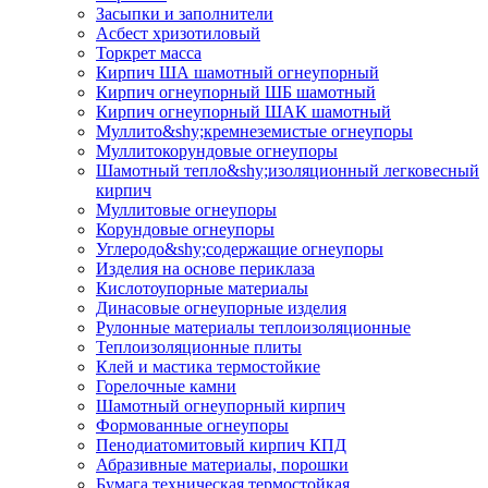
Засыпки и заполнители
Асбест хризотиловый
Торкрет масса
Кирпич ША шамотный огнеупорный
Кирпич огнеупорный ШБ шамотный
Кирпич огнеупорный ШАК шамотный
Муллито&shy;­кремнеземистые огнеупоры
Муллито­корундовые огнеупоры
Шамотный тепло&shy;изоляционный легковесный
кирпич
Муллитовые огнеупоры
Корундовые огнеупоры
Углеродо&shy;содержащие огнеупоры
Изделия на основе периклаза
Кислотоупорные материалы
Динасовые огнеупорные изделия
Рулонные материалы теплоизоляционные
Тепло­изоляционные плиты
Клей и мастика термостойкие
Горелочные камни
Шамотный огнеупорный кирпич
Формованные огнеупоры
Пенодиатомитовый кирпич КПД
Абразивные материалы, порошки
Бумага техническая термостойкая