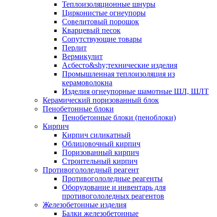
Теплоизоляционные шнуры
Цирконистые огнеупоры
Совелитовый порошок
Кварцевый песок
Сопутствующие товары
Перлит
Вермикулит
Асбесто&shy;технические изделия
Промышленная теплоизоляция из
керамоволокна
Изделия огнеупорные шамотные ШЛ, ШЛТ
Керамический поризованный блок
Пенобетонные блоки
Пенобетонные блоки (пеноблоки)
Кирпич
Кирпич силикатный
Облицовочный кирпич
Поризованный кирпич
Строительный кирпич
Противогололедный реагент
Противогололедные реагенты
Оборудование и инвентарь для
противогололедных реагентов
Железобетонные изделия
Балки железобетонные