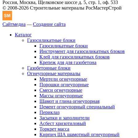
Россия, Москва, Щелковское шоссе д. 5, стр. 1, оф. 533
© 2008-2026 Строительные материалы РосМастерСтрой
Сайтмедиа
—
Создание сайта
Каталог
Газосиликатные блоки
Газосиликатные блоки
Инструмент для газосиликатных блоков
Клей для газосиликатных блоков
Крепеж для для газобетона
Газобетонные блоки
Огнеупорные материалы
Мертели огнеупорные
Порошки огнеупорные
Смеси огнеупорные
Массы огнеупорные
Шамот и глина огнеупорная
Цемент огнеупорный специальный
Периклаз
Засыпки и заполнители
Асбест хризотиловый
Торкрет масса
Кирпич ША шамотный огнеупорный