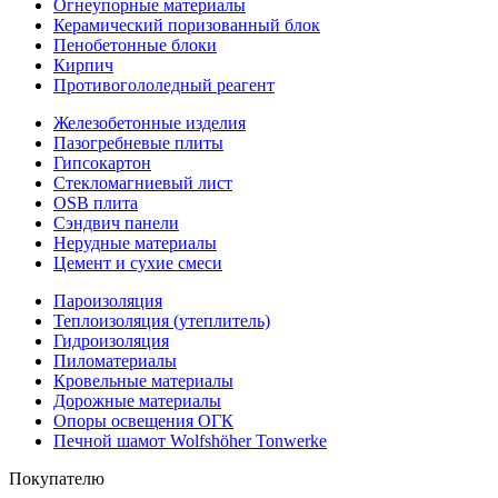
Огнеупорные материалы
Керамический поризованный блок
Пенобетонные блоки
Кирпич
Противогололедный реагент
Железобетонные изделия
Пазогребневые плиты
Гипсокартон
Стекломагниевый лист
OSB плита
Сэндвич панели
Нерудные материалы
Цемент и сухие смеси
Пароизоляция
Теплоизоляция (утеплитель)
Гидроизоляция
Пиломатериалы
Кровельные материалы
Дорожные материалы
Опоры освещения ОГК
Печной шамот Wolfshöher Tonwerke
Покупателю