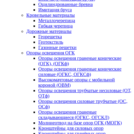
Оцилиндрованные бревна
Имитация бруса
Кровельные материалы
Металлочерепица
Гибкая черепица
Дорожные материалы
Георешетка
Геотекстиль
Газонные решетки
Опоры освещения ОГК
Опоры освещения граненые конические
(ОГК), (ОГКф)
Опоры освещения граненые конические
силовые (ОГКС, ОГКСф)
Высокомачтовые опоры с мобильной
короной (ОВМ)
Опоры освещения трубчатые несиловые (ОТ,
ОТф)
Опоры освещения силовые трубчатые (ОС,
ОСф)
Опоры освещения граненые
складывающиеся (ОГКС, ОГСКЛ)
Молниеотвод на базе опор ОГК (МОГК)
Кронштейны для силовых опор
Кронштейны для гранёных опор