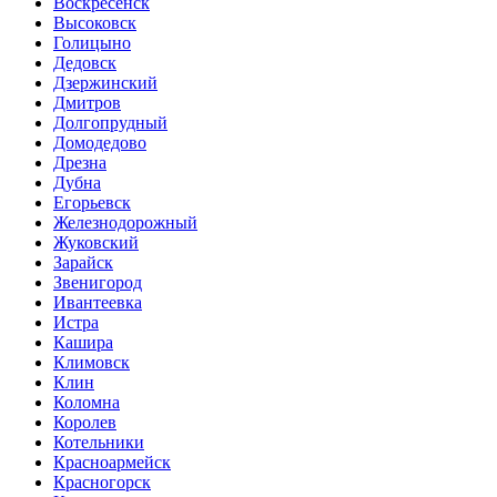
Воскресенск
Высоковск
Голицыно
Дедовск
Дзержинский
Дмитров
Долгопрудный
Домодедово
Дрезна
Дубна
Егорьевск
Железнодорожный
Жуковский
Зарайск
Звенигород
Ивантеевка
Истра
Кашира
Климовск
Клин
Коломна
Королев
Котельники
Красноармейск
Красногорск