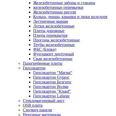
Железобетонные заборы и стаканы
железобетонные перемычки
Железобетонные ригеля
Кольца, днища, крышки и люки колодцев
Лестничные марши
Лотки железобетонные
Плиты дорожные
Плиты перекрытия
Прогоны железобетонные
Трубы железобетонные
ФБС (Блоки)
Фундамент ленточный
Сваи железобетонные
Пазогребневые плиты
Гипсокартон
Гипсокартон "Магма"
Гипсокартон Gyproc
Гипсокартон Белгипс
Гипсокартон Волма
Гипсокартон "Knauf"
Гипсокартон Lafarge
Стекломагниевый лист
OSB плита
Сэндвич панели
Нерудные материалы