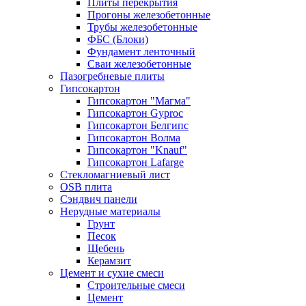
Плиты перекрытия
Прогоны железобетонные
Трубы железобетонные
ФБС (Блоки)
Фундамент ленточный
Сваи железобетонные
Пазогребневые плиты
Гипсокартон
Гипсокартон "Магма"
Гипсокартон Gyproc
Гипсокартон Белгипс
Гипсокартон Волма
Гипсокартон "Knauf"
Гипсокартон Lafarge
Стекломагниевый лист
OSB плита
Сэндвич панели
Нерудные материалы
Грунт
Песок
Щебень
Керамзит
Цемент и сухие смеси
Строительные смеси
Цемент