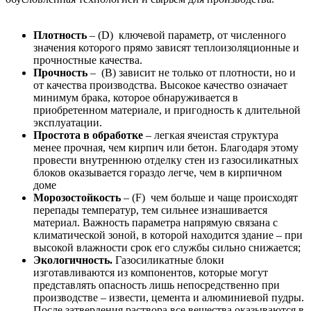
Плотность
– (D) ключевой параметр, от численного
значения которого прямо зависят теплоизоляционные и
прочностные качества.
Прочность
– (B) зависит не только от плотности, но и
от качества производства. Высокое качество означает
минимум брака, которое обнаруживается в
приобретенном материале, и пригодность к длительной
эксплуатации.
Простота в обработке
– легкая ячеистая структура
менее прочная, чем кирпич или бетон. Благодаря этому
провести внутреннюю отделку стен из газосиликатных
блоков оказывается гораздо легче, чем в кирпичном
доме
Морозостойкость
– (F) чем больше и чаще происходят
перепады температур, тем сильнее изнашивается
материал. Важность параметра напрямую связана с
климатической зоной, в которой находится здание – при
высокой влажности срок его службы сильно снижается;
Экологичность.
Газосиликатные блоки
изготавливаются из компонентов, которые могут
представлять опасность лишь непосредственно при
производстве – извести, цемента и алюминиевой пудры.
После затвердения раствора все вещества оказываются в