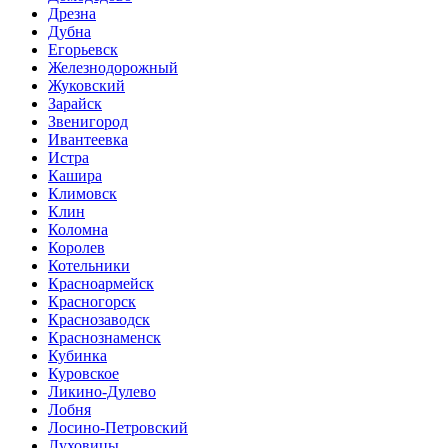
Дрезна
Дубна
Егорьевск
Железнодорожный
Жуковский
Зарайск
Звенигород
Ивантеевка
Истра
Кашира
Климовск
Клин
Коломна
Королев
Котельники
Красноармейск
Красногорск
Краснозаводск
Краснознаменск
Кубинка
Куровское
Ликино-Дулево
Лобня
Лосино-Петровский
Луховицы