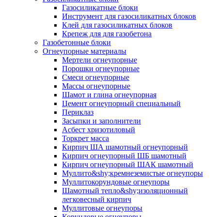
Газосиликатные блоки
Инструмент для газосиликатных блоков
Клей для газосиликатных блоков
Крепеж для для газобетона
Газобетонные блоки
Огнеупорные материалы
Мертели огнеупорные
Порошки огнеупорные
Смеси огнеупорные
Массы огнеупорные
Шамот и глина огнеупорная
Цемент огнеупорный специальный
Периклаз
Засыпки и заполнители
Асбест хризотиловый
Торкрет масса
Кирпич ША шамотный огнеупорный
Кирпич огнеупорный ШБ шамотный
Кирпич огнеупорный ШАК шамотный
Муллито&shy;­кремнеземистые огнеупоры
Муллито­корундовые огнеупоры
Шамотный тепло&shy;изоляционный
легковесный кирпич
Муллитовые огнеупоры
Корундовые огнеупоры