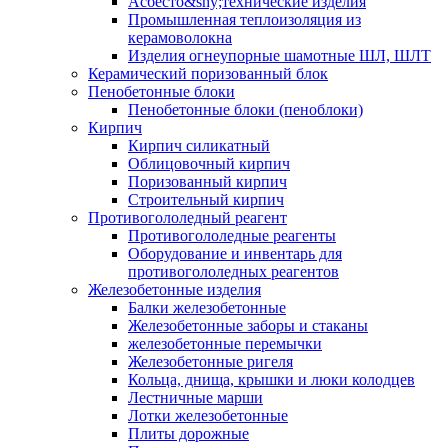
Асбесто&shy;технические изделия
Промышленная теплоизоляция из
керамоволокна
Изделия огнеупорные шамотные ШЛ, ШЛТ
Керамический поризованный блок
Пенобетонные блоки
Пенобетонные блоки (пеноблоки)
Кирпич
Кирпич силикатный
Облицовочный кирпич
Поризованный кирпич
Строительный кирпич
Противогололедный реагент
Противогололедные реагенты
Оборудование и инвентарь для
противогололедных реагентов
Железобетонные изделия
Балки железобетонные
Железобетонные заборы и стаканы
железобетонные перемычки
Железобетонные ригеля
Кольца, днища, крышки и люки колодцев
Лестничные марши
Лотки железобетонные
Плиты дорожные