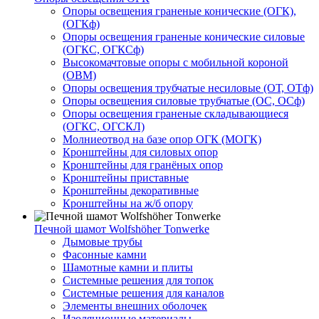
Опоры освещения граненые конические (ОГК),
(ОГКф)
Опоры освещения граненые конические силовые
(ОГКС, ОГКСф)
Высокомачтовые опоры с мобильной короной
(ОВМ)
Опоры освещения трубчатые несиловые (ОТ, ОТф)
Опоры освещения силовые трубчатые (ОС, ОСф)
Опоры освещения граненые складывающиеся
(ОГКС, ОГСКЛ)
Молниеотвод на базе опор ОГК (МОГК)
Кронштейны для силовых опор
Кронштейны для гранёных опор
Кронштейны приставные
Кронштейны декоративные
Кронштейны на ж/б опору
Печной шамот Wolfshöher Tonwerke
Дымовые трубы
Фасонные камни
Шамотные камни и плиты
Системные решения для топок
Системные решения для каналов
Элементы внешних оболочек
Изоляционные материалы