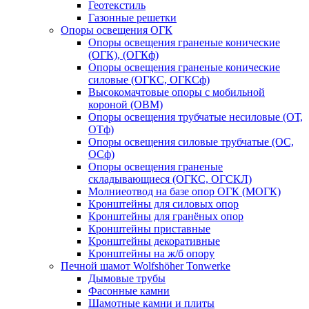
Геотекстиль
Газонные решетки
Опоры освещения ОГК
Опоры освещения граненые конические
(ОГК), (ОГКф)
Опоры освещения граненые конические
силовые (ОГКС, ОГКСф)
Высокомачтовые опоры с мобильной
короной (ОВМ)
Опоры освещения трубчатые несиловые (ОТ,
ОТф)
Опоры освещения силовые трубчатые (ОС,
ОСф)
Опоры освещения граненые
складывающиеся (ОГКС, ОГСКЛ)
Молниеотвод на базе опор ОГК (МОГК)
Кронштейны для силовых опор
Кронштейны для гранёных опор
Кронштейны приставные
Кронштейны декоративные
Кронштейны на ж/б опору
Печной шамот Wolfshöher Tonwerke
Дымовые трубы
Фасонные камни
Шамотные камни и плиты