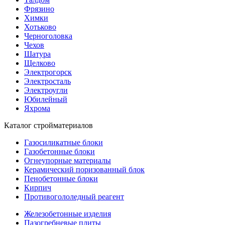
Фрязино
Химки
Хотьково
Черноголовка
Чехов
Шатура
Щелково
Электрогорск
Электросталь
Электроугли
Юбилейный
Яхрома
Каталог стройматериалов
Газосиликатные блоки
Газобетонные блоки
Огнеупорные материалы
Керамический поризованный блок
Пенобетонные блоки
Кирпич
Противогололедный реагент
Железобетонные изделия
Пазогребневые плиты