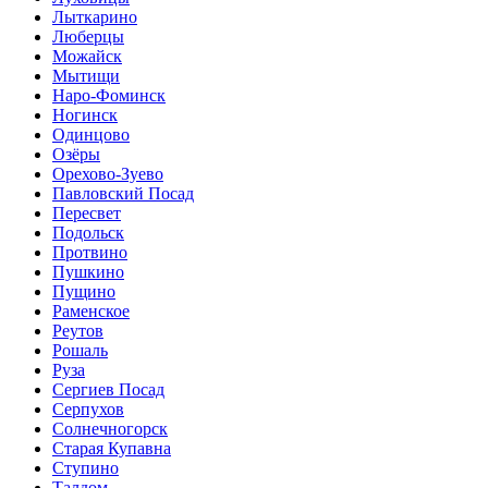
Лыткарино
Люберцы
Можайск
Мытищи
Наро-Фоминск
Ногинск
Одинцово
Озёры
Орехово-Зуево
Павловский Посад
Пересвет
Подольск
Протвино
Пушкино
Пущино
Раменское
Реутов
Рошаль
Руза
Сергиев Посад
Серпухов
Солнечногорск
Старая Купавна
Ступино
Талдом