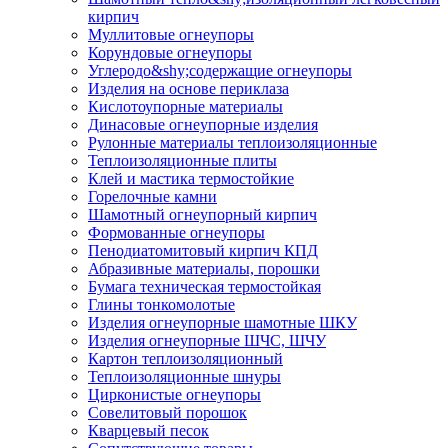
кирпич
Муллитовые огнеупоры
Корундовые огнеупоры
Углеродо&shy;содержащие огнеупоры
Изделия на основе периклаза
Кислотоупорные материалы
Динасовые огнеупорные изделия
Рулонные материалы теплоизоляционные
Тепло­изоляционные плиты
Клей и мастика термостойкие
Горелочные камни
Шамотный огнеупорный кирпич
Формованные огнеупоры
Пенодиатомитовый кирпич КПД
Абразивные материалы, порошки
Бумага техническая термостойкая
Глины тонкомолотые
Изделия огнеупорные шамотные ШКУ
Изделия огнеупорные ШЧС, ШЧУ
Картон теплоизоляционный
Теплоизоляционные шнуры
Цирконистые огнеупоры
Совелитовый порошок
Кварцевый песок