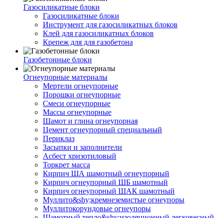
Газосиликатные блоки
Газосиликатные блоки
Инструмент для газосиликатных блоков
Клей для газосиликатных блоков
Крепеж для для газобетона
Газобетонные блоки
Огнеупорные материалы
Мертели огнеупорные
Порошки огнеупорные
Смеси огнеупорные
Массы огнеупорные
Шамот и глина огнеупорная
Цемент огнеупорный специальный
Периклаз
Засыпки и заполнители
Асбест хризотиловый
Торкрет масса
Кирпич ША шамотный огнеупорный
Кирпич огнеупорный ШБ шамотный
Кирпич огнеупорный ШАК шамотный
Муллито&shy;­кремнеземистые огнеупоры
Муллито­корундовые огнеупоры
Шамотный тепло&shy;изоляционный легковесный