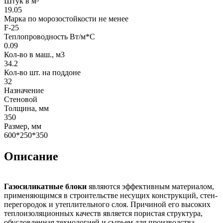
Штук в м³
19.05
Марка по морозостойкости не менее
F-25
Теплопроводность Вт/м*С
0.09
Кол-во в маш., м3
34.2
Кол-во шт. на поддоне
32
Назначение
Стеновой
Толщина, мм
350
Размер, мм
600*250*350
Описание
Газосиликатные блоки
являются эффективным материалом,
применяющимся в строительстве несущих конструкций, стен-
перегородок и утеплительного слоя. Причиной его высоких
теплоизоляционных качеств является пористая структура,
обусловленная технологией и сырьем для производства.