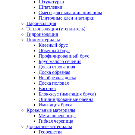
Штукатурка
Шпатлевки
Смеси для выравнивания пола
Плиточные клеи и затирки
Пароизоляция
Теплоизоляция (утеплитель)
Гидроизоляция
Пиломатериалы
Клееный брус
Обычный брус
Профилированный брус
Брус малого сечения
Доска строганная
Доска обрезная
Не обрезная доска
Доска половая
Вагонка
Блок-хаус (имитация бруса)
Оцилиндрованные бревна
Имитация бруса
Кровельные материалы
Металлочерепица
Гибкая черепица
Дорожные материалы
Георешетка