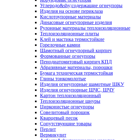
Углеродо&shy;содержащие огнеупоры
Изделия на основе периклаза
Кислотоупорные материалы
Динасовые огнеупорные изделия
Рулонные материалы теплоизоляционные
Тепло­изоляционные плиты
Клей и мастика термостойкие
Горелочные камни
Шамотный огнеупорный кирпич
Формованные огнеупоры
Пенодиатомитовый кирпич КПД
Абразивные материалы, порошки
Бумага техническая термостойкая
Глины тонкомолотые
Изделия огнеупорные шамотные ШКУ
Изделия огнеупорные ШЧС, ШЧУ
Картон теплоизоляционный
Теплоизоляционные шнуры
Цирконистые огнеупоры
Совелитовый порошок
Кварцевый песок
Сопутствующие товары
Перлит
Вермикулит