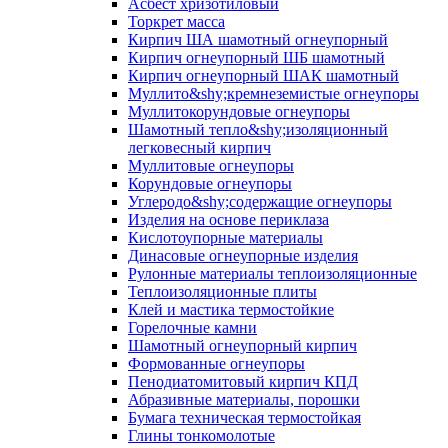
Асбест хризотиловый
Торкрет масса
Кирпич ША шамотный огнеупорный
Кирпич огнеупорный ШБ шамотный
Кирпич огнеупорный ШАК шамотный
Муллито&shy;­кремнеземистые огнеупоры
Муллито­корундовые огнеупоры
Шамотный тепло&shy;изоляционный
легковесный кирпич
Муллитовые огнеупоры
Корундовые огнеупоры
Углеродо&shy;содержащие огнеупоры
Изделия на основе периклаза
Кислотоупорные материалы
Динасовые огнеупорные изделия
Рулонные материалы теплоизоляционные
Тепло­изоляционные плиты
Клей и мастика термостойкие
Горелочные камни
Шамотный огнеупорный кирпич
Формованные огнеупоры
Пенодиатомитовый кирпич КПД
Абразивные материалы, порошки
Бумага техническая термостойкая
Глины тонкомолотые