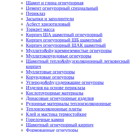
Шамот и глина огнеупорная
Цемент огнеупорный специальный
Периклаз
Засыпки и заполнители
Асбест хризотиловый
Торкрет масса
Кирпич ША шамотный огнеупорный
Кирпич огнеупорный ШБ шамотный
Кирпич огнеупорный ШАК шамотный
Муллито&shy;­кремнеземистые огнеупоры
Муллито­корундовые огнеупоры
Шамотный тепло&shy;изоляционный легковесный
кирпич
Муллитовые огнеупоры
Корундовые огнеупоры
Углеродо&shy;содержащие огнеупоры
Изделия на основе периклаза
Кислотоупорные материалы
Динасовые огнеупорные изделия
Рулонные материалы теплоизоляционные
Тепло­изоляционные плиты
Клей и мастика термостойкие
Горелочные камни
Шамотный огнеупорный кирпич
Формованные огнеупоры