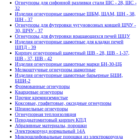
Огнеупоры для сифонной разливки стали ШС - 28, ШС -
32
Изделия огнеупорные шамотные ШБМ, ШАМ, ШН - 38,
ШН - 37
Огнеупоры для футеровки чугуновозных ковшей ШЧУ -
30, ШЧУ - 37
Огнеупоры для футеровки вращающихся печей ШЦУ
Изделия огнеупорные шамотные для кладки печей
ШПД - 39
Кирпич огнеупорный шамотный ШВ - 28, ШВ - 1-37,
ШВ - 37, ШВ - 42
Изделия огнеупорные шамотные марки БН-30-ЦБ
Мелкоштучные огнеупоры шамотные
Изделия огнеупорные шамотные барьерные БШИ,
БШИ-2
Формованные огнеупоры
Кварцевые огнеупоры
Прочие кремниземистые
Коксовые, графитовые, оксидные огнеупоры
Шпинельные огнеупоры
Огнеупорная теплоизоляция
Пенодиатомитовый кирпич КПД
Абразивные материалы, порошки
Электрокорунд нормальный 14А
Микрошлифовальные порошки из электрокорунда