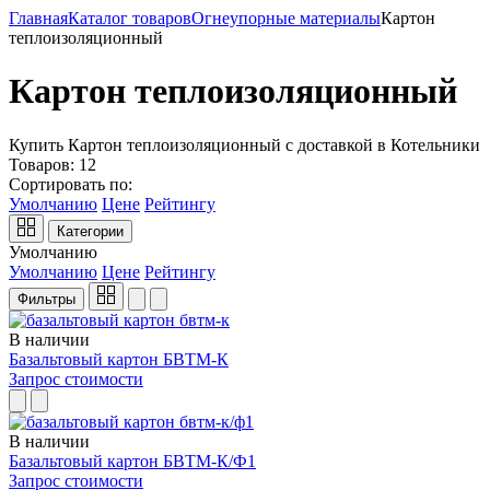
Главная
Каталог товаров
Огнеупорные материалы
Картон
теплоизоляционный
Картон теплоизоляционный
Купить Картон теплоизоляционный с доставкой в Котельники
Товаров:
12
Сортировать по:
Умолчанию
Цене
Рейтингу
Категории
Умолчанию
Умолчанию
Цене
Рейтингу
Фильтры
В наличии
Базальтовый картон БВТМ-К
Запрос стоимости
В наличии
Базальтовый картон БВТМ-К/Ф1
Запрос стоимости