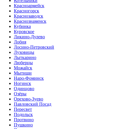
Котельники
Красноармейск
Красногорск
Краснозаводск
Краснознаменск
Кубинка
Куровское
Ликино-Дулево
Лобня
Лосино-Петровский
Луховицы
Лыткарино
Люберцы
Можайск
Мытищи
Наро-Фоминск
Ногинск
Одинцово
Озёры
Орехово-Зуево
Павловский Посад
Пересвет
Подольск
Протвино
Пушкино