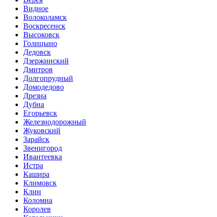
Видное
Волоколамск
Воскресенск
Высоковск
Голицыно
Дедовск
Дзержинский
Дмитров
Долгопрудный
Домодедово
Дрезна
Дубна
Егорьевск
Железнодорожный
Жуковский
Зарайск
Звенигород
Ивантеевка
Истра
Кашира
Климовск
Клин
Коломна
Королев