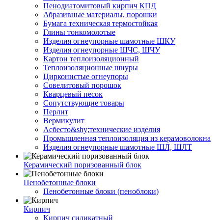
Пенодиатомитовый кирпич КПД
Абразивные материалы, порошки
Бумага техническая термостойкая
Глины тонкомолотые
Изделия огнеупорные шамотные ШКУ
Изделия огнеупорные ШЧС, ШЧУ
Картон теплоизоляционный
Теплоизоляционные шнуры
Цирконистые огнеупоры
Совелитовый порошок
Кварцевый песок
Сопутствующие товары
Перлит
Вермикулит
Асбесто&shy;технические изделия
Промышленная теплоизоляция из керамоволокна
Изделия огнеупорные шамотные ШЛ, ШЛТ
Керамический поризованный блок
Пенобетонные блоки
Пенобетонные блоки (пеноблоки)
Кирпич
Кирпич силикатный