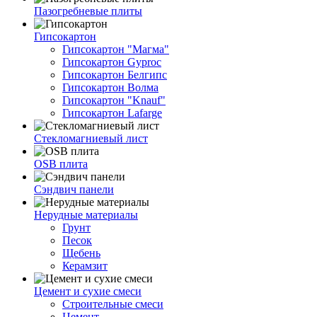
Пазогребневые плиты
Гипсокартон
Гипсокартон "Магма"
Гипсокартон Gyproc
Гипсокартон Белгипс
Гипсокартон Волма
Гипсокартон "Knauf"
Гипсокартон Lafarge
Стекломагниевый лист
OSB плита
Сэндвич панели
Нерудные материалы
Грунт
Песок
Щебень
Керамзит
Цемент и сухие смеси
Строительные смеси
Цемент