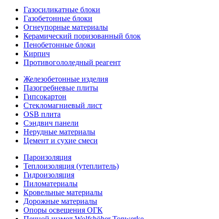
Газосиликатные блоки
Газобетонные блоки
Огнеупорные материалы
Керамический поризованный блок
Пенобетонные блоки
Кирпич
Противогололедный реагент
Железобетонные изделия
Пазогребневые плиты
Гипсокартон
Стекломагниевый лист
OSB плита
Сэндвич панели
Нерудные материалы
Цемент и сухие смеси
Пароизоляция
Теплоизоляция (утеплитель)
Гидроизоляция
Пиломатериалы
Кровельные материалы
Дорожные материалы
Опоры освещения ОГК
Печной шамот Wolfshöher Tonwerke