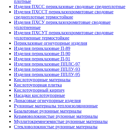
плотные
Изделия ПХСС периклазовые сводовые среднеплотные
Изделия ПХССТ периклазохромитовые сводовые
среднеплотные термостойкие
Изделия ПХСУ периклазохромитовые сводовые
уплотненные
Изделия ПХСУТ периклазохромитовые сводовые
уплотненные термостойкие
Периклазовые огнеупорные изделия
Изделия периклазовые П-89
Изделия периклазовые П-90
Изделия периклазовые П-91
Изделия периклазовые ППЛС-97
Изделия периклазовые ППЛУ-93
Изделия периклазовые ППЛУ-95
Кислотоупорные материалы
Кислотоупорная плитка
Кислотоупорный кирпич
Насадки кислотоупорные
Динасовые огнеупорные изделия
Рулонные материалы теплоизоляционные
Базальтовые рулонные материалы
Керамоволокнистые рулонные материалы
Муллитокремнеземистые рулонные материалы
Стекловолокнистые рулонные материалы