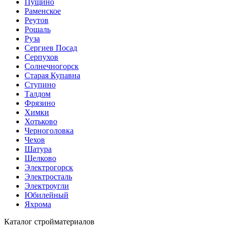
Пущино
Раменское
Реутов
Рошаль
Руза
Сергиев Посад
Серпухов
Солнечногорск
Старая Купавна
Ступино
Талдом
Фрязино
Химки
Хотьково
Черноголовка
Чехов
Шатура
Щелково
Электрогорск
Электросталь
Электроугли
Юбилейный
Яхрома
Каталог стройматериалов