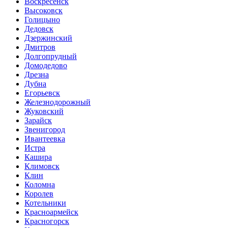
Воскресенск
Высоковск
Голицыно
Дедовск
Дзержинский
Дмитров
Долгопрудный
Домодедово
Дрезна
Дубна
Егорьевск
Железнодорожный
Жуковский
Зарайск
Звенигород
Ивантеевка
Истра
Кашира
Климовск
Клин
Коломна
Королев
Котельники
Красноармейск
Красногорск