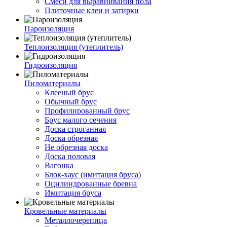
Смеси для выравнивания пола
Плиточные клеи и затирки
Пароизоляция
Теплоизоляция (утеплитель)
Гидроизоляция
Пиломатериалы
Клееный брус
Обычный брус
Профилированный брус
Брус малого сечения
Доска строганная
Доска обрезная
Не обрезная доска
Доска половая
Вагонка
Блок-хаус (имитация бруса)
Оцилиндрованные бревна
Имитация бруса
Кровельные материалы
Металлочерепица