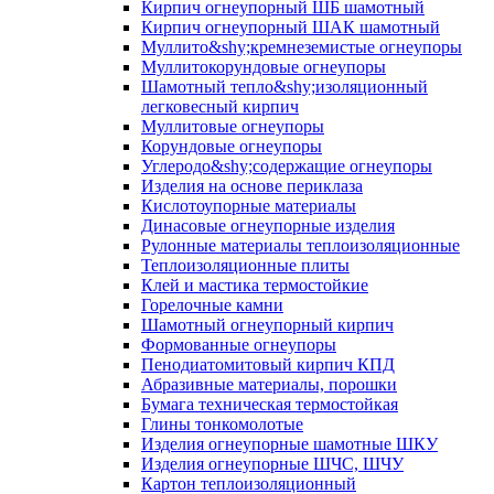
Кирпич огнеупорный ШБ шамотный
Кирпич огнеупорный ШАК шамотный
Муллито&shy;­кремнеземистые огнеупоры
Муллито­корундовые огнеупоры
Шамотный тепло&shy;изоляционный
легковесный кирпич
Муллитовые огнеупоры
Корундовые огнеупоры
Углеродо&shy;содержащие огнеупоры
Изделия на основе периклаза
Кислотоупорные материалы
Динасовые огнеупорные изделия
Рулонные материалы теплоизоляционные
Тепло­изоляционные плиты
Клей и мастика термостойкие
Горелочные камни
Шамотный огнеупорный кирпич
Формованные огнеупоры
Пенодиатомитовый кирпич КПД
Абразивные материалы, порошки
Бумага техническая термостойкая
Глины тонкомолотые
Изделия огнеупорные шамотные ШКУ
Изделия огнеупорные ШЧС, ШЧУ
Картон теплоизоляционный