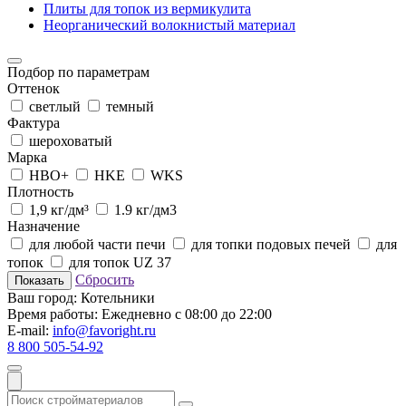
Плиты для топок из вермикулита
Неорганический волокнистый материал
Подбор по параметрам
Оттенок
светлый
темный
Фактура
шероховатый
Марка
HBO+
HKE
WKS
Плотность
1,9 кг/дм³
1.9 кг/дм3
Назначение
для любой части печи
для топки подовых печей
для
топок
для топок UZ 37
Сбросить
Показать
Ваш город:
Котельники
Время работы:
Ежедневно с 08:00 до 22:00
E-mail:
info@favoright.ru
8 800 505-54-92