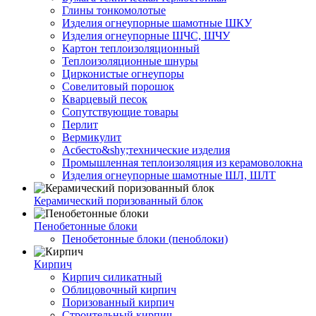
Глины тонкомолотые
Изделия огнеупорные шамотные ШКУ
Изделия огнеупорные ШЧС, ШЧУ
Картон теплоизоляционный
Теплоизоляционные шнуры
Цирконистые огнеупоры
Совелитовый порошок
Кварцевый песок
Сопутствующие товары
Перлит
Вермикулит
Асбесто&shy;технические изделия
Промышленная теплоизоляция из керамоволокна
Изделия огнеупорные шамотные ШЛ, ШЛТ
Керамический поризованный блок
Пенобетонные блоки
Пенобетонные блоки (пеноблоки)
Кирпич
Кирпич силикатный
Облицовочный кирпич
Поризованный кирпич
Строительный кирпич