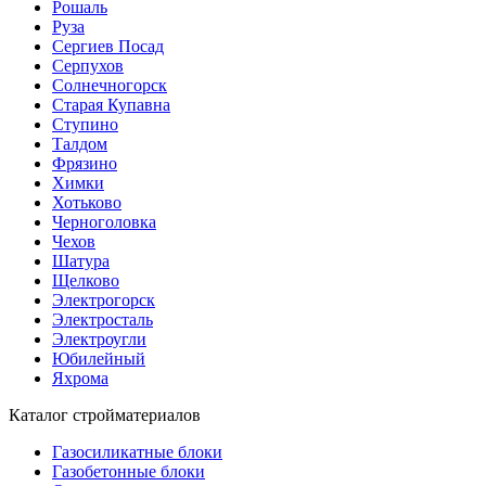
Рошаль
Руза
Сергиев Посад
Серпухов
Солнечногорск
Старая Купавна
Ступино
Талдом
Фрязино
Химки
Хотьково
Черноголовка
Чехов
Шатура
Щелково
Электрогорск
Электросталь
Электроугли
Юбилейный
Яхрома
Каталог стройматериалов
Газосиликатные блоки
Газобетонные блоки