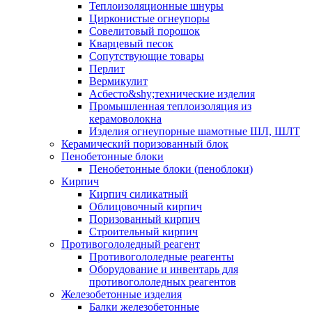
Теплоизоляционные шнуры
Цирконистые огнеупоры
Совелитовый порошок
Кварцевый песок
Сопутствующие товары
Перлит
Вермикулит
Асбесто&shy;технические изделия
Промышленная теплоизоляция из
керамоволокна
Изделия огнеупорные шамотные ШЛ, ШЛТ
Керамический поризованный блок
Пенобетонные блоки
Пенобетонные блоки (пеноблоки)
Кирпич
Кирпич силикатный
Облицовочный кирпич
Поризованный кирпич
Строительный кирпич
Противогололедный реагент
Противогололедные реагенты
Оборудование и инвентарь для
противогололедных реагентов
Железобетонные изделия
Балки железобетонные