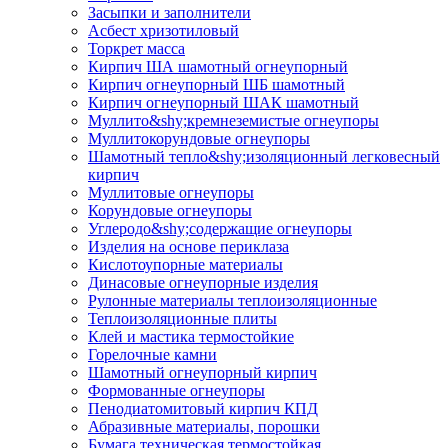
Засыпки и заполнители
Асбест хризотиловый
Торкрет масса
Кирпич ША шамотный огнеупорный
Кирпич огнеупорный ШБ шамотный
Кирпич огнеупорный ШАК шамотный
Муллито&shy;­кремнеземистые огнеупоры
Муллито­корундовые огнеупоры
Шамотный тепло&shy;изоляционный легковесный
кирпич
Муллитовые огнеупоры
Корундовые огнеупоры
Углеродо&shy;содержащие огнеупоры
Изделия на основе периклаза
Кислотоупорные материалы
Динасовые огнеупорные изделия
Рулонные материалы теплоизоляционные
Тепло­изоляционные плиты
Клей и мастика термостойкие
Горелочные камни
Шамотный огнеупорный кирпич
Формованные огнеупоры
Пенодиатомитовый кирпич КПД
Абразивные материалы, порошки
Бумага техническая термостойкая