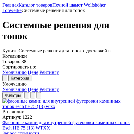
Главная
Каталог товаров
Печной шамот Wolfshöher
Tonwerke
Системные решения для топок
Системные решения для
топок
Купить Системные решения для топок с доставкой в
Котельники
Товаров:
38
Сортировать по:
Умолчанию
Цене
Рейтингу
Категории
Умолчанию
Умолчанию
Цене
Рейтингу
Фильтры
В наличии
Артикул: 1222
Фасонные камни для внутренней футеровки каминных топок
Esch HE 75 (13) WTXX
Запрос стоимости