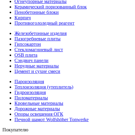
Огнеупорные материалы
Керамический поризованный блок
Пенобетонные блоки
Кирпич
Противогололедный реагент
Железобетонные изделия
Пазогребневые плиты
Гипсокартон
Стекломагниевый лист
OSB плита
Сэндвич панели
Нерудные материалы
Цемент и сухие смеси
Пароизоляция
Теплоизоляция (утеплитель)
Гидроизоляция
Пиломатериалы
Кровельные материалы
Дорожные материалы
Опоры освещения ОГК
Печной шамот Wolfshöher Tonwerke
Покупателю