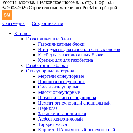
Россия, Москва, Щелковское шоссе д. 5, стр. 1, оф. 533
© 2008-2026 Строительные материалы РосМастерСтрой
Сайтмедиа
—
Создание сайта
Каталог
Газосиликатные блоки
Газосиликатные блоки
Инструмент для газосиликатных блоков
Клей для газосиликатных блоков
Крепеж для для газобетона
Газобетонные блоки
Огнеупорные материалы
Мертели огнеупорные
Порошки огнеупорные
Смеси огнеупорные
Массы огнеупорные
Шамот и глина огнеупорная
Цемент огнеупорный специальный
Периклаз
Засыпки и заполнители
Асбест хризотиловый
Торкрет масса
Кирпич ША шамотный огнеупорный