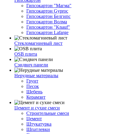
Гипсокартон
Гипсокартон "Магма"
Гипсокартон Gyproc
Гипсокартон Белгипс
Гипсокартон Волма
Гипсокартон "Knauf"
Гипсокартон Lafarge
Стекломагниевый лист
OSB плита
Сэндвич панели
Нерудные материалы
Грунт
Песок
Щебень
Керамзит
Цемент и сухие смеси
Строительные смеси
Цемент
Штукатурка
Шпатлевки