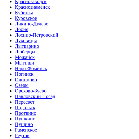
Краснозаводск
Краснознаменск
Кубинка
Куровское
Ликино-Дулево
Лобня
Лосино-Петровский
Луховицы
Лыткарино
Люберцы
Можайск
Мытищи
Наро-Фоминск
Ногинск
Одинцово
Озёры
Орехово-Зуево
Павловский Посад
Пересвет
Подольск
Протвино
Пушкино
Пущино
Раменское
Реутов