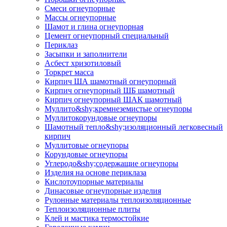
Смеси огнеупорные
Массы огнеупорные
Шамот и глина огнеупорная
Цемент огнеупорный специальный
Периклаз
Засыпки и заполнители
Асбест хризотиловый
Торкрет масса
Кирпич ША шамотный огнеупорный
Кирпич огнеупорный ШБ шамотный
Кирпич огнеупорный ШАК шамотный
Муллито&shy;­кремнеземистые огнеупоры
Муллито­корундовые огнеупоры
Шамотный тепло&shy;изоляционный легковесный
кирпич
Муллитовые огнеупоры
Корундовые огнеупоры
Углеродо&shy;содержащие огнеупоры
Изделия на основе периклаза
Кислотоупорные материалы
Динасовые огнеупорные изделия
Рулонные материалы теплоизоляционные
Тепло­изоляционные плиты
Клей и мастика термостойкие