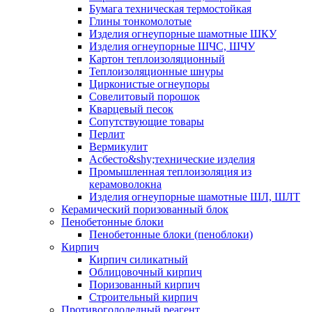
Бумага техническая термостойкая
Глины тонкомолотые
Изделия огнеупорные шамотные ШКУ
Изделия огнеупорные ШЧС, ШЧУ
Картон теплоизоляционный
Теплоизоляционные шнуры
Цирконистые огнеупоры
Совелитовый порошок
Кварцевый песок
Сопутствующие товары
Перлит
Вермикулит
Асбесто&shy;технические изделия
Промышленная теплоизоляция из
керамоволокна
Изделия огнеупорные шамотные ШЛ, ШЛТ
Керамический поризованный блок
Пенобетонные блоки
Пенобетонные блоки (пеноблоки)
Кирпич
Кирпич силикатный
Облицовочный кирпич
Поризованный кирпич
Строительный кирпич
Противогололедный реагент