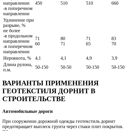
направлении
450
510
510
660
-в поперечном
направлении
Удлинение при
разрыве, %
не более
-в продольном
71
80
71
83
направлении
60
71
65
70
-в поперечном
направлении
Неровнота, %
4,1
4,1
4,9
3,9
Длина рулона,
50-150
50-50
50-150
50-150
п.м.
ВАРИАНТЫ ПРИМЕНЕНИЯ
ГЕОТЕКСТИЛЯ ДОРНИТ В
СТРОИТЕЛЬСТВЕ
Автомобильные дороги
При сооружении дорожной одежды геотекстиль дорнит
предотвращает выплеск грунта через стыки плит покрытия.