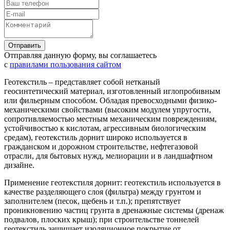
Отправляя данную форму, вы соглашаетесь
с
правилами пользования сайтом
Геотекстиль – представляет собой нетканый
геосинтетический материал, изготовленный иглопробивным
или фильерным способом. Обладая превосходными физико-
механическими свойствами (высоким модулем упругости,
сопротивляемостью местным механическим повреждениям,
устойчивостью к кислотам, агрессивным биологическим
средам), геотекстиль дорнит широко используется в
гражданском и дорожном строительстве, нефтегазовой
отрасли, для бытовых нужд, мелиорации и в ландшафтном
дизайне.
Применение геотекстиля дорнит: геотекстиль используется в
качестве разделяющего слоя (фильтра) между грунтом и
заполнителем (песок, щебень и т.п.); препятствует
проникновению частиц грунта в дренажные системы (дренаж
подвалов, плоских крыш); при строительстве тоннелей
геотекстиль защищает изоляционное покрытие от