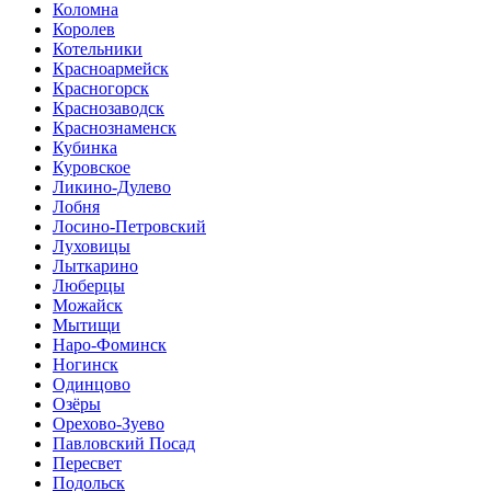
Коломна
Королев
Котельники
Красноармейск
Красногорск
Краснозаводск
Краснознаменск
Кубинка
Куровское
Ликино-Дулево
Лобня
Лосино-Петровский
Луховицы
Лыткарино
Люберцы
Можайск
Мытищи
Наро-Фоминск
Ногинск
Одинцово
Озёры
Орехово-Зуево
Павловский Посад
Пересвет
Подольск