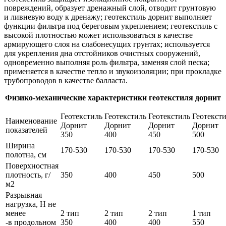
повреждений, образует дренажный слой, отводит грунтовую
и ливневую воду к дренажу; геотекстиль дорнит выполняет
функции фильтра под береговым укреплением; геотекстиль с
высокой плотностью может использоваться в качестве
армирующего слоя на слабонесущих грунтах; используется
для укрепления дна отстойников очистных сооружений,
одновременно выполняя роль фильтра, заменяя слой песка;
применяется в качестве тепло и звукоизоляции; при прокладке
трубопроводов в качестве балласта.
Физико-механические характеристики геотекстиля дорнит
Геотекстиль
Геотекстиль
Геотекстиль
Геотекст
Наименование
Дорнит
Дорнит
Дорнит
Дорнит
показателей
350
400
450
500
Ширина
170-530
170-530
170-530
170-530
полотна, см
Поверхностная
плотность, г/
350
400
450
500
м2
Разрывная
нагрузка, Н не
менее
2 тип
2 тип
2 тип
1 тип
-в продольном
350
400
400
550