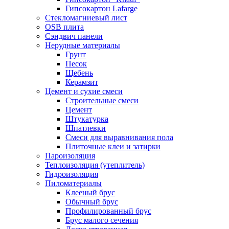
Гипсокартон Lafarge
Стекломагниевый лист
OSB плита
Сэндвич панели
Нерудные материалы
Грунт
Песок
Щебень
Керамзит
Цемент и сухие смеси
Строительные смеси
Цемент
Штукатурка
Шпатлевки
Смеси для выравнивания пола
Плиточные клеи и затирки
Пароизоляция
Теплоизоляция (утеплитель)
Гидроизоляция
Пиломатериалы
Клееный брус
Обычный брус
Профилированный брус
Брус малого сечения