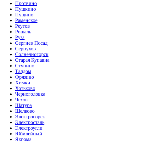
Протвино
Пушкино
Пущино
Раменское
Реутов
Рошаль
Руза
Сергиев Посад
Серпухов
Солнечногорск
Старая Купавна
Ступино
Талдом
Фрязино
Химки
Хотьково
Черноголовка
Чехов
Шатура
Щелково
Электрогорск
Электросталь
Электроугли
Юбилейный
Яхрома