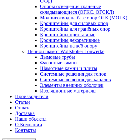
ОСф)
Опоры освещения граненые
складывающиеся (ОГКС, ОГСКЛ)
Молниеотвод на базе опор ОГК (МОГК)
Кронштейны для силовых опор
Кронштейны для гранёных опор
Кронштейны приставные
Кронштейны декоративные
Кронштейны на ж/б опору
Печной шамот Wolfshöher Tonwerke
Дымовые трубы
Фасонные камни
Шамотные камни и плиты
Системные решения для топок
Системные решения для каналов
Элементы внешних оболочек
Изоляционные материалы
Производители
Статьи
Оплата
Доставка
Наши объекты
О Компании
Контакты