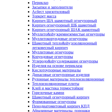
Периклаз
Засыпки и заполнители
Асбест хризотиловый
Торкрет масса
Кирпич ША шамотный огнеупорный
Кирпич огнеупорный ШБ шамотный
Кирпич огнеупорный ШАК шамотный
Муллито&shy;­кремнеземистые огнеупоры
Муллито­корундовые огнеупоры
Шамотный тепло&shy;изоляционный
легковесный кирпич
Муллитовые огнеупоры
Корундовые огнеупоры
Углеродо&shy;содержащие огнеупоры
Изделия на основе периклаза
Кислотоупорные материалы
Динасовые огнеупорные изделия
Рулонные материалы теплоизоляционные
Тепло­изоляционные плиты
Клей и мастика термостойкие
Горелочные камни
Шамотный огнеупорный кирпич
Формованные огнеупоры
Пенодиатомитовый кирпич КПД
Абразивные материалы, порошки