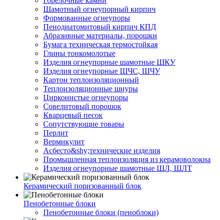
Горелочные камни
Шамотный огнеупорный кирпич
Формованные огнеупоры
Пенодиатомитовый кирпич КПД
Абразивные материалы, порошки
Бумага техническая термостойкая
Глины тонкомолотые
Изделия огнеупорные шамотные ШКУ
Изделия огнеупорные ШЧС, ШЧУ
Картон теплоизоляционный
Теплоизоляционные шнуры
Цирконистые огнеупоры
Совелитовый порошок
Кварцевый песок
Сопутствующие товары
Перлит
Вермикулит
Асбесто&shy;технические изделия
Промышленная теплоизоляция из керамоволокна
Изделия огнеупорные шамотные ШЛ, ШЛТ
Керамический поризованный блок
Пенобетонные блоки
Пенобетонные блоки (пеноблоки)