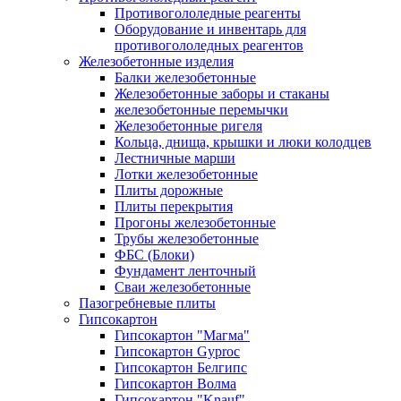
Противогололедные реагенты
Оборудование и инвентарь для
противогололедных реагентов
Железобетонные изделия
Балки железобетонные
Железобетонные заборы и стаканы
железобетонные перемычки
Железобетонные ригеля
Кольца, днища, крышки и люки колодцев
Лестничные марши
Лотки железобетонные
Плиты дорожные
Плиты перекрытия
Прогоны железобетонные
Трубы железобетонные
ФБС (Блоки)
Фундамент ленточный
Сваи железобетонные
Пазогребневые плиты
Гипсокартон
Гипсокартон "Магма"
Гипсокартон Gyproc
Гипсокартон Белгипс
Гипсокартон Волма
Гипсокартон "Knauf"