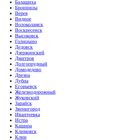
Балашиха
Бронницы
Верея
Видное
Волоколамск
Воскресенск
Высоковск
Голицыно
Дедовск
Дзержинский
Дмитров
Долгопрудный
Домодедово
Дрезна
Дубна
Егорьевск
Железнодорожный
Жуковский
Зарайск
Звенигород
Ивантеевка
Истра
Кашира
Климовск
Клин