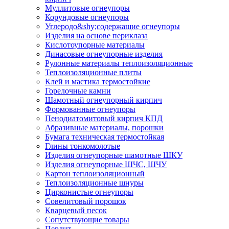
Муллитовые огнеупоры
Корундовые огнеупоры
Углеродо&shy;содержащие огнеупоры
Изделия на основе периклаза
Кислотоупорные материалы
Динасовые огнеупорные изделия
Рулонные материалы теплоизоляционные
Тепло­изоляционные плиты
Клей и мастика термостойкие
Горелочные камни
Шамотный огнеупорный кирпич
Формованные огнеупоры
Пенодиатомитовый кирпич КПД
Абразивные материалы, порошки
Бумага техническая термостойкая
Глины тонкомолотые
Изделия огнеупорные шамотные ШКУ
Изделия огнеупорные ШЧС, ШЧУ
Картон теплоизоляционный
Теплоизоляционные шнуры
Цирконистые огнеупоры
Совелитовый порошок
Кварцевый песок
Сопутствующие товары
Перлит