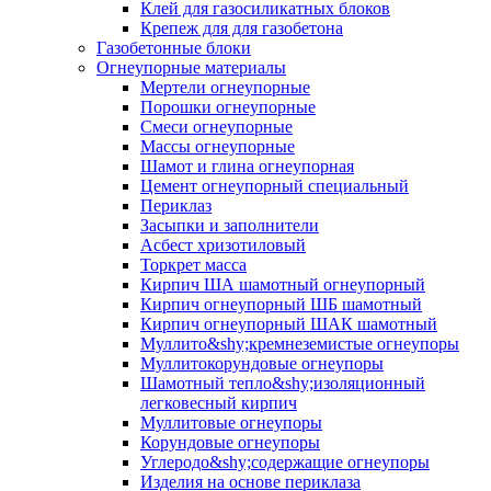
Клей для газосиликатных блоков
Крепеж для для газобетона
Газобетонные блоки
Огнеупорные материалы
Мертели огнеупорные
Порошки огнеупорные
Смеси огнеупорные
Массы огнеупорные
Шамот и глина огнеупорная
Цемент огнеупорный специальный
Периклаз
Засыпки и заполнители
Асбест хризотиловый
Торкрет масса
Кирпич ША шамотный огнеупорный
Кирпич огнеупорный ШБ шамотный
Кирпич огнеупорный ШАК шамотный
Муллито&shy;­кремнеземистые огнеупоры
Муллито­корундовые огнеупоры
Шамотный тепло&shy;изоляционный
легковесный кирпич
Муллитовые огнеупоры
Корундовые огнеупоры
Углеродо&shy;содержащие огнеупоры
Изделия на основе периклаза