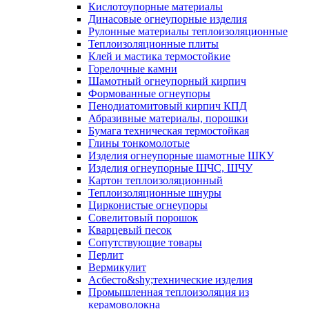
Кислотоупорные материалы
Динасовые огнеупорные изделия
Рулонные материалы теплоизоляционные
Тепло­изоляционные плиты
Клей и мастика термостойкие
Горелочные камни
Шамотный огнеупорный кирпич
Формованные огнеупоры
Пенодиатомитовый кирпич КПД
Абразивные материалы, порошки
Бумага техническая термостойкая
Глины тонкомолотые
Изделия огнеупорные шамотные ШКУ
Изделия огнеупорные ШЧС, ШЧУ
Картон теплоизоляционный
Теплоизоляционные шнуры
Цирконистые огнеупоры
Совелитовый порошок
Кварцевый песок
Сопутствующие товары
Перлит
Вермикулит
Асбесто&shy;технические изделия
Промышленная теплоизоляция из
керамоволокна