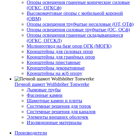
Опоры освещения граненые конические силовые
(ОГКС, ОГКСф)
Высокомачтовые опоры с мобильной короной
(ОВМ)
Опоры освещения трубчатые несиловые (ОТ, ОТф)
Опоры освещения силовые трубчатые (ОС, ОСф)
Опоры освещения граненые складывающиеся
(ОГКС, ОГСКЛ)
Молниеотвод на базе опор ОГК (МОГК)
Кронштейны для силовых опор
Кронштейны для гранёных опор
Кронштейны приставные
Кронштейны декоративные
Кронштейны на ж/б опору
Печной шамот Wolfshöher Tonwerke
Дымовые трубы
Фасонные камни
Шамотные камни и плиты
Системные решения для топок
Системные решения для каналов
Элементы внешних оболочек
Изоляционные материалы
Производители