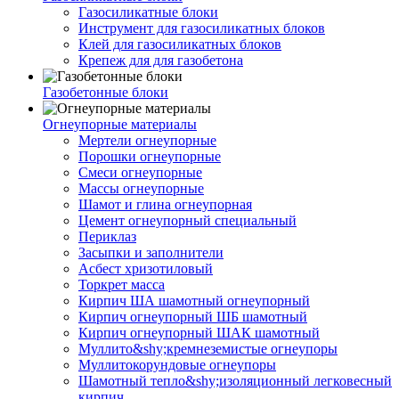
Газосиликатные блоки
Инструмент для газосиликатных блоков
Клей для газосиликатных блоков
Крепеж для для газобетона
Газобетонные блоки
Огнеупорные материалы
Мертели огнеупорные
Порошки огнеупорные
Смеси огнеупорные
Массы огнеупорные
Шамот и глина огнеупорная
Цемент огнеупорный специальный
Периклаз
Засыпки и заполнители
Асбест хризотиловый
Торкрет масса
Кирпич ША шамотный огнеупорный
Кирпич огнеупорный ШБ шамотный
Кирпич огнеупорный ШАК шамотный
Муллито&shy;­кремнеземистые огнеупоры
Муллито­корундовые огнеупоры
Шамотный тепло&shy;изоляционный легковесный
кирпич