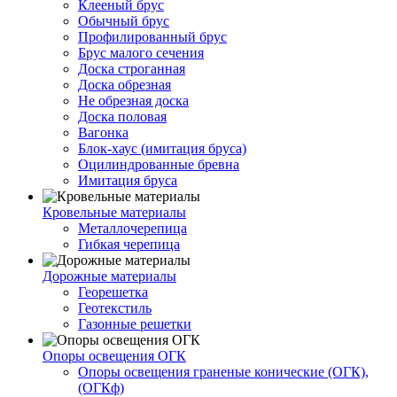
Клееный брус
Обычный брус
Профилированный брус
Брус малого сечения
Доска строганная
Доска обрезная
Не обрезная доска
Доска половая
Вагонка
Блок-хаус (имитация бруса)
Оцилиндрованные бревна
Имитация бруса
Кровельные материалы
Металлочерепица
Гибкая черепица
Дорожные материалы
Георешетка
Геотекстиль
Газонные решетки
Опоры освещения ОГК
Опоры освещения граненые конические (ОГК),
(ОГКф)