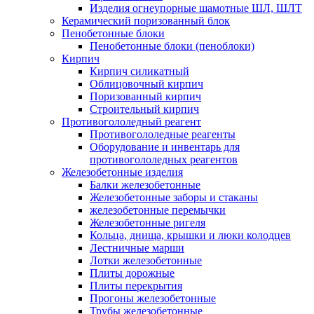
Изделия огнеупорные шамотные ШЛ, ШЛТ
Керамический поризованный блок
Пенобетонные блоки
Пенобетонные блоки (пеноблоки)
Кирпич
Кирпич силикатный
Облицовочный кирпич
Поризованный кирпич
Строительный кирпич
Противогололедный реагент
Противогололедные реагенты
Оборудование и инвентарь для
противогололедных реагентов
Железобетонные изделия
Балки железобетонные
Железобетонные заборы и стаканы
железобетонные перемычки
Железобетонные ригеля
Кольца, днища, крышки и люки колодцев
Лестничные марши
Лотки железобетонные
Плиты дорожные
Плиты перекрытия
Прогоны железобетонные
Трубы железобетонные