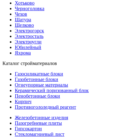
Хотьково
Черноголовка
Чехов
Шатура
Щелково
Электрогорск
Электросталь
Электроугли
Юбилейный
Яхрома
Каталог стройматериалов
Газосиликатные блоки
Газобетонные блоки
Огнеупорные материалы
Керамический поризованный блок
Пенобетонные блоки
Кирпич
Противогололедный реагент
Железобетонные изделия
Пазогребневые плиты
Гипсокартон
Стекломагниевый лист