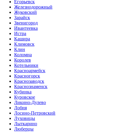
Егорьевск
Железнодорожный
Жуковский
Зарайск
Звенигород
Ивантеевка
Истра
Кашира
Климовск
Клин
Коломна
Королев
Котельники
Красноармейск
Красногорск
Краснозаводск
Краснознаменск
Кубинка
Куровское
Ликино-Дулево
Лобня
Лосино-Петровский
Луховицы
Лыткарино
Люберцы