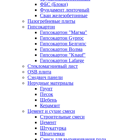
ФБС (Блоки)
Фундамент ленточный
Сваи железобетонные
Пазогребневые плиты
Гипсокартон
Гипсокартон "Магма"
Гипсокартон Gyproc
Гипсокартон Белгипс
Гипсокартон Волма
Гипсокартон "Knauf"
Гипсокартон Lafarge
Стекломагниевый лист
OSB плита
Сэндвич панели
Нерудные материалы
Грунт
Песок
Щебень
Керамзит
Цемент и сухие смеси
Строительные смеси
Цемент
Штукатурка
Шпатлевки
Смеси для выравнивания пола