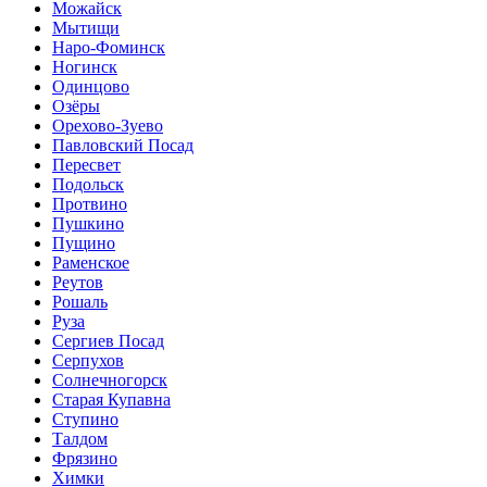
Можайск
Мытищи
Наро-Фоминск
Ногинск
Одинцово
Озёры
Орехово-Зуево
Павловский Посад
Пересвет
Подольск
Протвино
Пушкино
Пущино
Раменское
Реутов
Рошаль
Руза
Сергиев Посад
Серпухов
Солнечногорск
Старая Купавна
Ступино
Талдом
Фрязино
Химки